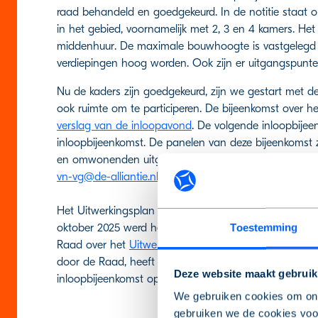
raad behandeld en goedgekeurd. In de notitie staat 
in het gebied, voornamelijk met 2, 3 en 4 kamers. He
middenhuur. De maximale bouwhoogte is vastgelegd 
verdiepingen hoog worden. Ook zijn er uitgangspunte
Nu de kaders zijn goedgekeurd, zijn we gestart met d
ook ruimte om te participeren. De bijeenkomst over h
verslag van de inloopavond
. De volgende inloopbijee
inloopbijeenkomst. De panelen van deze bijeenkomst zi
en omwonenden uitgenodigd. Wil je ook worden uitg
vn-vg@de-alliantie.nl
.
Het Uitwerkingsplan is na de zomer van 2025 voorg
Toestemming
oktober 2025 werd het voorstel besproken door Raa
Raad over het
Uitwerkingsvoorstel
(inclusief voorlopig
door de Raad, heeft de Alliantie de bewoners, omwo
Deze website maakt gebruik
inloopbijeenkomst op 1 december over het concept De
We gebruiken cookies om onz
gebruiken we de cookies voor