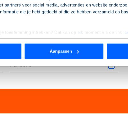
t partners voor social media, advertenties en website onderzoek
formatie die je hebt gedeeld of die ze hebben verzameld op ba
Paneel 5
P
Paneel 6
P
 je toestemming intrekken? Dat kan op elk moment via de link ‘
c
Paneel 7
P
Aanpassen
rden
die uw gegevens kunnen ontvangen en verwerken.
Paneel 8