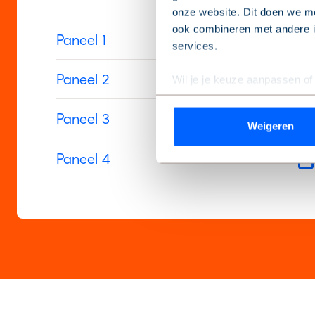
onze website. Dit doen we me
ook combineren met andere in
Paneel 1
services.
Paneel 2
Wil je je keuze aanpassen of
de pagina.
Paneel 3
Weigeren
We werken samen met
9 de
Paneel 4