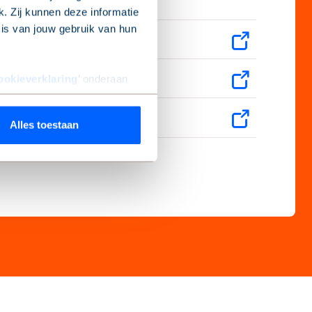
. Zij kunnen deze informatie
sis van jouw gebruik van hun
aneel 9
aneel 10
ookieverklaring
’ onderaan
aneel 11
Alles toestaan