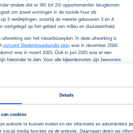
onder andere dat er 180 tot 210 appartementen terugkomen
t gaat om zowel woningen in de sociale huur als
op 5 verdiepingen, waarbij de meeste gebouwen 3 en 4
n vastgelegd op het gebied van milieu en duurzaamheid.
e uitwerking van het nieuwbouwplan. In deze uitwerking is
et
concept Stedenbouwkundig plan
was in december 2024:
nkomst was in maart 2025. Ook in juni 2025 was er een
jn hieronder te zien. Voor alle bijeenkomsten zijn bewoners
enodigd voor de volgende bijeenkomst? Mail dan naar
vg-
elegd door de gemeente aan het College van B&W. Op 28
Details
dscommissie Omgeving en op 11 november 2025 besloot de
 inrichtingsplan). Nu het Uitwerkingsvoorstel is vastgesteld
nenden en andere geïnteresseerden uitgenodigd voor een
 van cookies
finitief Ontwerp. Lees
het verslag van de inloopavond
.
e website te kunnen meten en om informatie en advertenties pe
 social media functies op de website. Daarnaast delen we infor