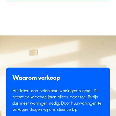
Waarom verkoop
Het tekort aan betaalbare woningen is groot. Dit
neemt de komende jaren alleen maar toe. Er zijn
dus meer woningen nodig. Door huurwoningen te
verkopen dragen wij ons steentje bij.