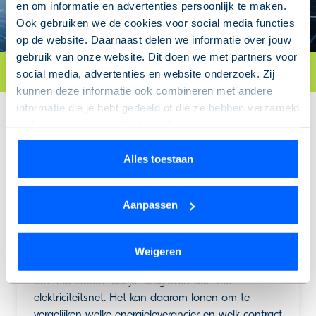
en om informatie en advertenties persoonlijk te maken.
Ook gebruiken we de cookies voor social media functies
op de website. Daarnaast delen we informatie over jouw
gebruik van onze website. Dit doen we met partners voor
social media, advertenties en website onderzoek. Zij
kunnen deze informatie ook combineren met andere
informatie die je hebt gedeeld of die ze hebben verzameld
Wat je ook wil weten
op basis van jouw gebruik van hun services.
Wil je je keuze aanpassen of je toestemming intrekken?
Alles toestaan
Dat kan op elk moment via de link ‘
cookieverklaring
’
onderaan de pagina.
Energieleveranciers vergelijken
Aanpassen
We werken samen met
9 derden
die uw gegevens
kunnen ontvangen en verwerken.
Het is verstandig om energieleveranciers te
Weigeren
vergelijken. Energieleveranciers gaan verschillend
om met stroom die je teruglevert aan het
elektriciteitsnet. Het kan daarom lonen om te
vergelijken welke energieleverancier en welk contract