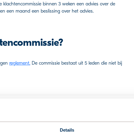
t de klachtencommissie binnen 3 weken een advies over de
nnen een maand een beslissing over het advies.
htencommissie?
eigen
reglement
.
De commissie bestaat uit 5 leden die niet bij
zittingstermijn
Einde huidige zittingstermijn
i 2021
29 juli 2025
Details