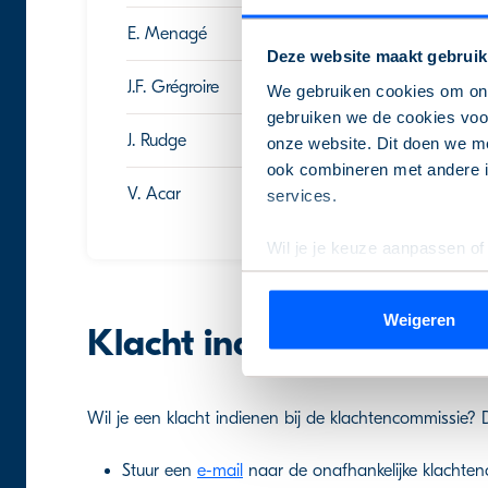
E. Menagé
20 apr
Deze website maakt gebruik
J.F. Grégroire
8 dec
We gebruiken cookies om onz
gebruiken we de cookies voor
J. Rudge
9 dec
onze website. Dit doen we me
ook combineren met andere in
V. Acar
22 apr
services.
Wil je je keuze aanpassen of
de pagina.
Weigeren
We werken samen met
9 de
Klacht indienen bij kla
Wil je een klacht indienen bij de klachtencommissie? 
Stuur een
e-mail
naar de onafhankelijke klachten