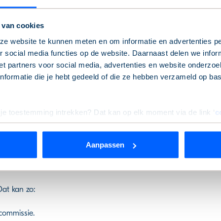
il 2021
19 april 2025
 van cookies
ember 2020
8 december 2024
e website te kunnen meten en om informatie en advertenties pe
 social media functies op de website. Daarnaast delen we infor
ember 2020
7 december 2024
t partners voor social media, advertenties en website onderzoek
formatie die je hebt gedeeld of die ze hebben verzameld op ba
il 2024
22 april 2028
 je toestemming intrekken? Dat kan op elk moment via de link ‘
c
Aanpassen
rden
die uw gegevens kunnen ontvangen en verwerken.
chtencommissie
Dat kan zo:
commissie.