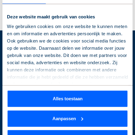
Deze website maakt gebruik van cookies
We gebruiken cookies om onze website te kunnen meten
en om informatie en advertenties persoonlijk te maken.
Ook gebruiken we de cookies voor social media functies
op de website. Daarnaast delen we informatie over jouw
Over de Alliantie
gebruik van onze website. Dit doen we met partners voor
social media, advertenties en website onderzoek. Zij
Service & contact
kunnen deze informatie ook combineren met andere
Projecten
informatie die je hebt gedeeld of die ze hebben verzameld
Nieuws & Inspiratie
op basis van jouw gebruik van hun services.
Over de Alliantie
Wil je je keuze aanpassen of je toestemming intrekken?
Alles toestaan
Werken bij
Dat kan op elk moment via de link ‘
cookieverklaring
’
onderaan de pagina.
Aanpassen
Direct regelen
We werken samen met
9 derden
die uw gegevens
kunnen ontvangen en verwerken.