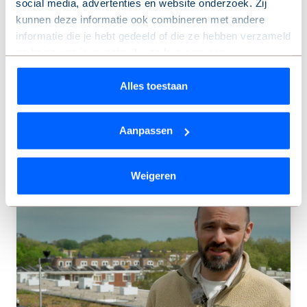
social media, advertenties en website onderzoek. Zij
De draagvlakmeting voor de aanpak van vijf flats
kunnen deze informatie ook combineren met andere
in de Amsterdamse Molenwijk is succesvol
informatie die je hebt gedeeld of die ze hebben verzameld
afgerond. 76% van de bewoners stemde in met het
op basis van jouw gebruik van hun services.
plan van woningcorporatie de Alliantie. Daarmee
kunnen de onderhoudswerkzaamheden én
Wil je je keuze aanpassen of je toestemming intrekken?
Alles toestaan
verbeteringen aan de woningen doorgaan.
Dat kan op elk moment via de link ‘
cookieverklaring
’
onderaan de pagina.
Aanpassen
Lees meer
We werken samen met
9 derden
die uw gegevens
kunnen ontvangen en verwerken.
Weigeren