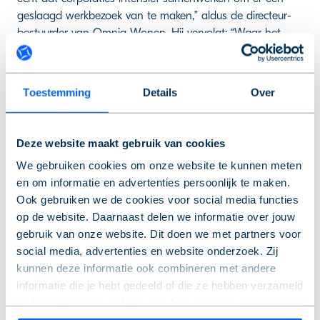
geslaagd werkbezoek van te maken,” aldus de directeur-
bestuurder van Omnia Wonen. Hij vervolgt: “Waar het
uiteindelijk om draait is dat we als SWEV-corporaties meer
huurders en woningzoekenden een thuis bieden. Een
kwalitatief goede woning in een buurt waarin mensen
Toestemming
Details
Over
zich prettig voelen en naar elkaar omkijken. We zijn er
trots op dat we de afgelopen vijf jaar als SWEV-
corporaties aan bijna 12.000 nieuwe huurders de sleutel
Deze website maakt gebruik van cookies
van een passende en betaalbare woning hebben
We gebruiken cookies om onze website te kunnen meten
aangeboden, waarvan een fors aantal
en om informatie en advertenties persoonlijk te maken.
nieuwbouwwoningen.”
Ook gebruiken we de cookies voor social media functies
op de website. Daarnaast delen we informatie over jouw
gebruik van onze website. Dit doen we met partners voor
social media, advertenties en website onderzoek. Zij
Van praten naar doen
kunnen deze informatie ook combineren met andere
informatie die je hebt gedeeld of die ze hebben verzameld
De aanstaande voorzitterswissel kan ook weer goed
op basis van jouw gebruik van hun services.
dienen als verandermoment. “Na het ondertekenen van