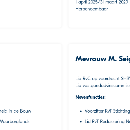
1 april 2025/31 maart 2029
Herbenoembaar
Mevrouw M. Seig
Lid RvC op voordracht SH
Lid vastgoedadviescommiss
Nevenfuncties:
heid in de Bouw
Voorzitter RvT Stichti
g Waarborgfonds
Lid RvT Reclassering 