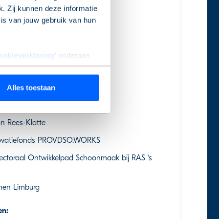
. Zij kunnen deze informatie
sis van jouw gebruik van hun
BVA
 remuneratiecommissie
ookieverklaring
’ onderaan
V.
Alles toestaan
an Rees-Klatte
Innovatiefonds PROVDSO.WORKS
toraal Ontwikkelpad Schoonmaak bij RAS ‘s
nen Limburg
en: