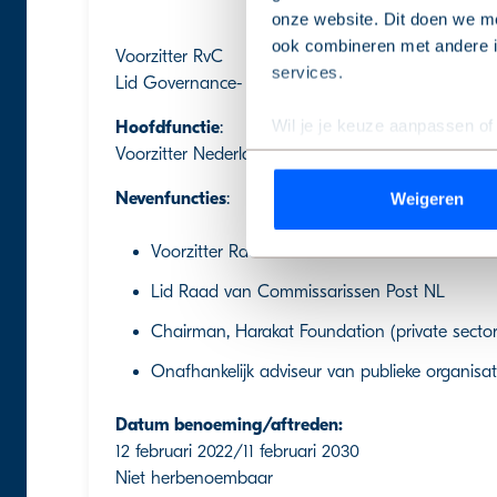
onze website. Dit doen we me
ook combineren met andere in
Voorzitter RvC
services.
Lid Governance- en remuneratiecommissie
Wil je je keuze aanpassen of
Hoofdfunctie
:
de pagina.
Voorzitter Nederlandse Vereniging van Ziekenhuiz
Nevenfuncties
:
Weigeren
We werken samen met
9 de
Voorzitter Raad van Toezicht Florence Ouder
Lid Raad van Commissarissen Post NL
Chairman, Harakat Foundation (private secto
Onafhankelijk adviseur van publieke organisat
Datum benoeming/aftreden:
12 februari 2022/11 februari 2030
Niet herbenoembaar