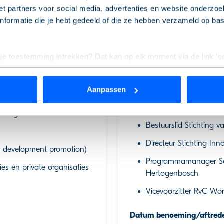
t partners voor social media, advertenties en website onderzoek
formatie die je hebt gedeeld of die ze hebben verzameld op ba
Lid RvC op voordracht SH
Vicevoorzitter
Voorzitter Governance- en
 je toestemming intrekken? Dat kan op elk moment via de link ‘
c
en
Hoofdfunctie
:
Directeur/eigenaar Cairos B.
Aanpassen
rden
die uw gegevens kunnen ontvangen en verwerken.
Nevenfuncties:
enzorg
Bestuurslid Stichting v
Directeur Stichting 
r development promotion)
Programmamanager Sec
ies en private organisaties
Hertogenbosch
Vicevoorzitter RvC Wo
Datum benoeming/aftred