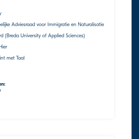
y
lijke Adviesraad voor Immigratie en Naturalisatie
d (Breda University of Applied Sciences)
ier
nt met Taal
en:
7