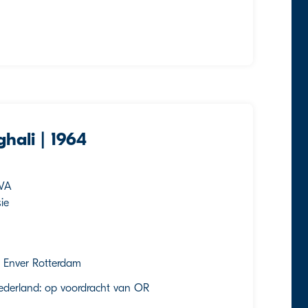
hali | 1964
BVA
ie
ng Enver Rotterdam
Nederland: op voordracht van OR