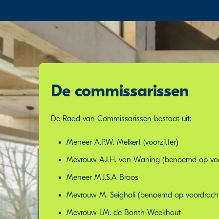
De commissarissen
De Raad van Commissarissen bestaat uit:
Meneer A.P.W. Melkert (voorzitter)
Mevrouw A.I.H. van Waning (benoemd op vo
Meneer M.J.S.A Broos
Mevrouw M. Seighali (benoemd op voordrac
Mevrouw I.M. de Bonth-Weekhout