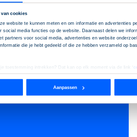
ld in actie
 van cookies
e website te kunnen meten en om informatie en advertenties pe
 social media functies op de website. Daarnaast delen we infor
 de woningzoekenden wordt vaak niet gehoord. Terwijl hun
t partners voor social media, advertenties en website onderzoek
is. Dit inspireert ons om verantwoordelijkheid te nemen en
formatie die je hebt gedeeld of die ze hebben verzameld op ba
den we
1.700 betaalbare huurwoningen
, en daar stoppen we
or nieuwbouw te doorbreken en innovatieve oplossingen te
ondersteunen, maar ook bijdragen aan de toekomst van
 je toestemming intrekken? Dat kan op elk moment via de link ‘
c
bouwen we aan een betere toekomst voor iedereen.
Aanpassen
rden
die uw gegevens kunnen ontvangen en verwerken.