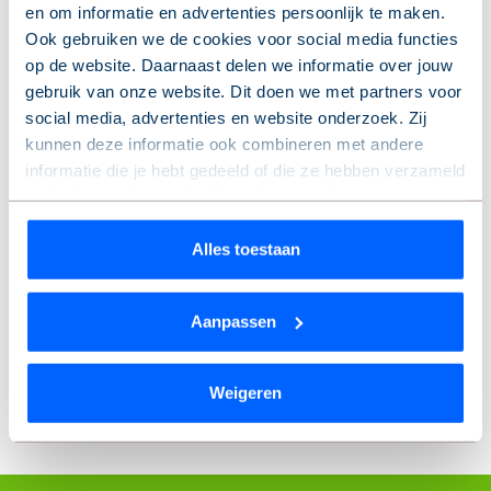
en om informatie en advertenties persoonlijk te maken.
Ook gebruiken we de cookies voor social media functies
op de website. Daarnaast delen we informatie over jouw
gebruik van onze website. Dit doen we met partners voor
social media, advertenties en website onderzoek. Zij
kunnen deze informatie ook combineren met andere
informatie die je hebt gedeeld of die ze hebben verzameld
op basis van jouw gebruik van hun services.
Verbindingen
Wil je je keuze aanpassen of je toestemming intrekken?
Alles toestaan
Dat kan op elk moment via de link ‘
cookieverklaring
’
onderaan de pagina.
De Alliantie heeft een aantal verbindingen, waaronder de
Aanpassen
Alliantie VvE Diensten en de Alliantie Ontwikkeling
We werken samen met
9 derden
die uw gegevens
kunnen ontvangen en verwerken.
Weigeren
Lees meer