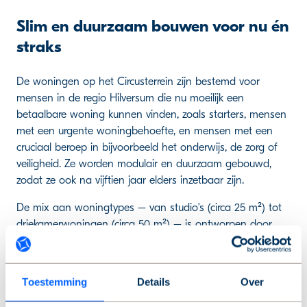
Slim en duurzaam bouwen voor nu én
straks
De woningen op het Circusterrein zijn bestemd voor
mensen in de regio Hilversum die nu moeilijk een
betaalbare woning kunnen vinden, zoals starters, mensen
met een urgente woningbehoefte, en mensen met een
cruciaal beroep in bijvoorbeeld het onderwijs, de zorg of
veiligheid. Ze worden modulair en duurzaam gebouwd,
zodat ze ook na vijftien jaar elders inzetbaar zijn.
De mix aan woningtypes – van studio’s (circa 25 m²) tot
driekamerwoningen (circa 50 m²) – is ontworpen door
Architectenbureau Studio Selva. Daiwa House Modular
Europe, dat gespecialiseerd is in modulaire bouw, zorgt
voor de realisatie van deze circulaire, verplaatsbare
Toestemming
Details
Over
woningen van hoge kwaliteit.