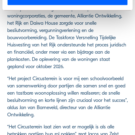
in recordtempo van plan naar uitvoering gebracht.
Wekelijkse afstemming in een speciaal planteam van de
woningcorporaties, de gemeente, Alliantie Ontwikkeling,
het Rijk en Daiwa House zorgde voor snelle
besliutvorming, vergunningverlening en de
bouwvoorbereiding. De Taskforce Versnelling Tijdelijke
Huisvesting van het Rijk ondersteunde het proces juridisch
en financiëel, onder meer via een bijdrage aan de
plankosten. De oplevering van de woningen staat
gepland voor oktober 2026.
“Het project Circusterrein is voor mij een schoolvoorbeeld
van samenwerking door partijen die samen snel en goed
een tastbare woonoplossing willen realiseren; de snelle
besluitvorming en korte lijnen zijn cruciaal voor het succes”,
aldus Jan van Barneveld, directeur van de Alliantie
Ontwikkeling.
“Het Circusterrein laat zien wat er mogelijk is als alle
betrokken partijen hun rol pakken” zegt Jacos van Zelst,