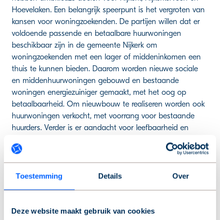
Hoevelaken. Een belangrijk speerpunt is het vergroten van
kansen voor woningzoekenden. De partijen willen dat er
voldoende passende en betaalbare huurwoningen
beschikbaar zijn in de gemeente Nijkerk om
woningzoekenden met een lager of middeninkomen een
thuis te kunnen bieden. Daarom worden nieuwe sociale
en middenhuurwoningen gebouwd en bestaande
woningen energiezuiniger gemaakt, met het oog op
betaalbaarheid. Om nieuwbouw te realiseren worden ook
huurwoningen verkocht, met voorrang voor bestaande
huurders. Verder is er aandacht voor leefbaarheid en
samenredzaamheid in de wijken. Ook willen de partijen
doorstroming op de woningmarkt stimuleren. Op die
manier vinden meer gezinnen, jongeren én ouderen een
passende woning in de gemeente Nijkerk.
Toestemming
Details
Over
Deze website maakt gebruik van cookies