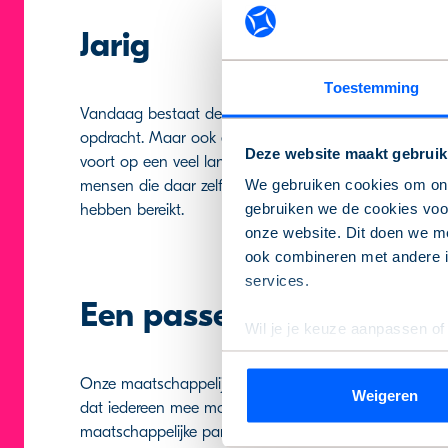
Jarig
Toestemming
Vandaag bestaat de Alliantie 25 jaar! Voor ons een 
opdracht. Maar ook een moment om vooruit te kijken
Deze website maakt gebruik
voort op een veel langere geschiedenis van woningco
We gebruiken cookies om onz
mensen die daar zelf niet altijd in kunnen voorzien. W
gebruiken we de cookies voor
hebben bereikt.
onze website. Dit doen we me
ook combineren met andere in
services.
Een passend thuis voor 
Wil je je keuze aanpassen of
de pagina.
Onze maatschappelijke opdracht is vandaag misschien 
Weigeren
We werken samen met
9 de
dat iedereen mee moet kunnen doen in de samenle
maatschappelijke partners aan voldoende betaalbare