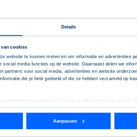
Details
mooi moment om stil te staan bij onze maatschappelijke
. Hoewel onze organisatie sinds 2001 bestaat, bouwen we
 van cookies
rporaties: zorgen voor goede, betaalbare woningen voor
e website te kunnen meten en om informatie en advertenties pe
e zijn trots op wat we hierin de afgelopen 25 jaar met elkaar
 social media functies op de website. Daarnaast delen we infor
t partners voor social media, advertenties en website onderzoek
formatie die je hebt gedeeld of die ze hebben verzameld op ba
iedereen
 je toestemming intrekken? Dat kan op elk moment via de link ‘
c
wel belangrijker dan ooit. Want bij de Alliantie geloven we
Aanpassen
rden
die uw gegevens kunnen ontvangen en verwerken.
ving. Daarom werken we samen met gemeenten en
 woningen, fijne buurten en een duurzame leefomgeving. Zo