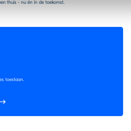
en thuis - nu én in de toekomst.
es toestaan.