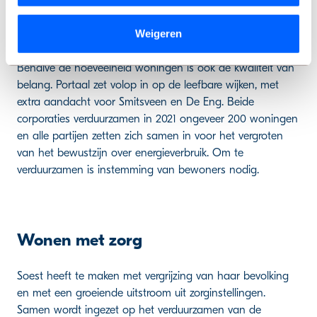
We werken samen met
9 derden
die uw gegevens
kunnen ontvangen en verwerken.
Kwaliteit en duurzaamheid
Weigeren
Behalve de hoeveelheid woningen is ook de kwaliteit van
belang. Portaal zet volop in op de leefbare wijken, met
extra aandacht voor Smitsveen en De Eng. Beide
corporaties verduurzamen in 2021 ongeveer 200 woningen
en alle partijen zetten zich samen in voor het vergroten
van het bewustzijn over energieverbruik. Om te
verduurzamen is instemming van bewoners nodig.
Wonen met zorg
Soest heeft te maken met vergrijzing van haar bevolking
en met een groeiende uitstroom uit zorginstellingen.
Samen wordt ingezet op het verduurzamen van de