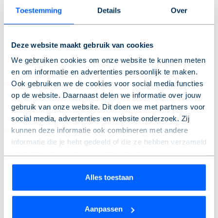
Soest en de Alliantie werken samen met omwonenden en
Toestemming
Details
Over
geïnteresseerden aan een plan voor de voormalige
gemeentewerf aan de Molenstraat in Soest. Er worden
sociale huurwoningen gebouwd voor bijvoorbeeld starters
Deze website maakt gebruik van cookies
op de woningmarkt en voor senioren.
We gebruiken cookies om onze website te kunnen meten
en om informatie en advertenties persoonlijk te maken.
Ook gebruiken we de cookies voor social media functies
Betaalbaarheid
op de website. Daarnaast delen we informatie over jouw
gebruik van onze website. Dit doen we met partners voor
social media, advertenties en website onderzoek. Zij
Een ander onderwerp in de prestatieafspraken is de
kunnen deze informatie ook combineren met andere
betaalbaarheid van sociale huurwoningen. Portaal en de
informatie die je hebt gedeeld of die ze hebben verzameld
Alliantie zetten in 2021 in op kwalitatief goede en
op basis van jouw gebruik van hun services.
betaalbare woningen. Voor de huurdersorganisaties is dit
ook een belangrijk punt: de komende periode moet er
Wil je je keuze aanpassen of je toestemming intrekken?
Alles toestaan
meer aandacht zijn voor het betaalbaar houden van de
Dat kan op elk moment via de link ‘
cookieverklaring
’
huren.
onderaan de pagina.
Aanpassen