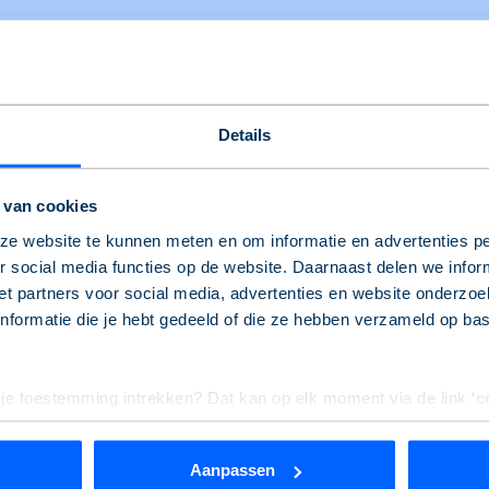
Details
 van cookies
Zo kun je ons bereiken
e website te kunnen meten en om informatie en advertenties pe
 social media functies op de website. Daarnaast delen we infor
t partners voor social media, advertenties en website onderzoek
eb je de informatie die je zoekt niet gevonden? Geen probleem!
formatie die je hebt gedeeld of die ze hebben verzameld op ba
erder.
 je toestemming intrekken? Dat kan op elk moment via de link ‘
c
Service & contact
Aanpassen
rden
die uw gegevens kunnen ontvangen en verwerken.