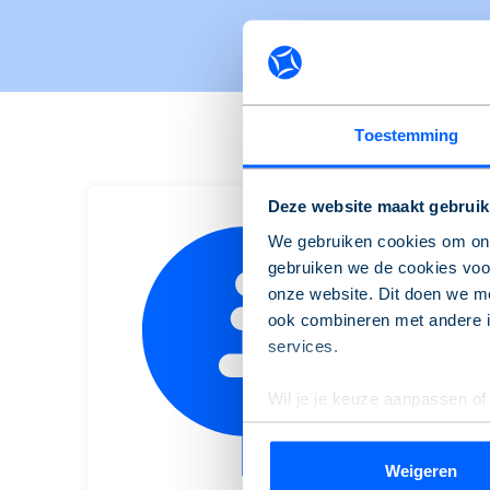
Toestemming
Deze website maakt gebruik
We gebruiken cookies om onz
gebruiken we de cookies voor
onze website. Dit doen we me
H
ook combineren met andere in
v
services.
Wil je je keuze aanpassen of
de pagina.
Weigeren
We werken samen met
9 de