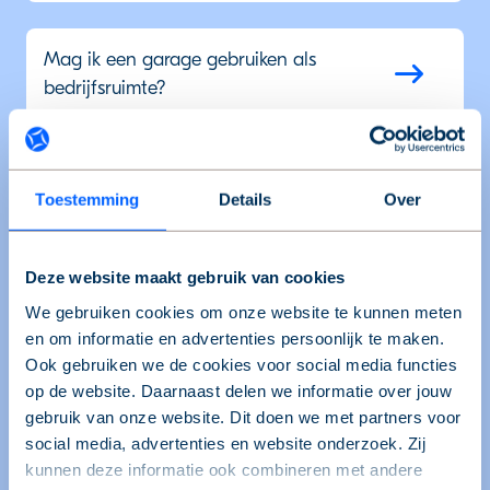
Mag ik een garage gebruiken als
bedrijfsruimte?
Wanneer is de huurovereenkomst
Toestemming
Details
Over
definitief?
Deze website maakt gebruik van cookies
Wat kost een garage- of parkeerplek?
We gebruiken cookies om onze website te kunnen meten
en om informatie en advertenties persoonlijk te maken.
Ook gebruiken we de cookies voor social media functies
Hebben de garages een aansluiting voor
op de website. Daarnaast delen we informatie over jouw
elektra?
gebruik van onze website. Dit doen we met partners voor
social media, advertenties en website onderzoek. Zij
kunnen deze informatie ook combineren met andere