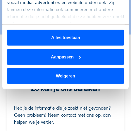
Hebben de garages een aansluiting voor
social media, advertenties en website onderzoek. Zij
elektra?
kunnen deze informatie ook combineren met andere
informatie die je hebt gedeeld of die ze hebben verzameld
op basis van jouw gebruik van hun services.
Wil je je keuze aanpassen of je toestemming intrekken?
Alles toestaan
Dat kan op elk moment via de link ‘
cookieverklaring
’
onderaan de pagina.
Aanpassen
We werken samen met
9 derden
die uw gegevens
kunnen ontvangen en verwerken.
Weigeren
Zo kun je ons bereiken
Heb je de informatie die je zoekt niet gevonden?
Geen probleem! Neem contact met ons op, dan
helpen we je verder.