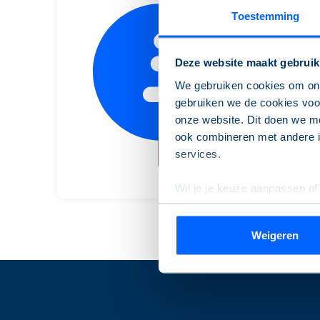
Toestemming
H
Deze website maakt gebruik
v
We gebruiken cookies om onz
gebruiken we de cookies voor
onze website. Dit doen we me
ook combineren met andere in
services.
Wil je je keuze aanpassen of
de pagina.
Weigeren
We werken samen met
9 de