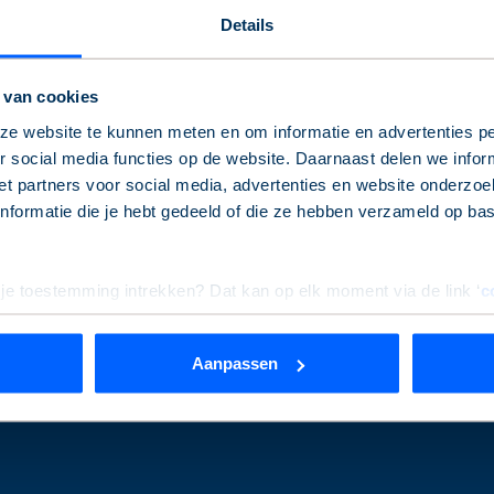
Zo kun je ons bereiken
Details
eb je de informatie die je zoekt niet gevonden? Geen probleem!
 van cookies
erder.
e website te kunnen meten en om informatie en advertenties pe
 social media functies op de website. Daarnaast delen we infor
t partners voor social media, advertenties en website onderzoek
formatie die je hebt gedeeld of die ze hebben verzameld op ba
Service & contact
 je toestemming intrekken? Dat kan op elk moment via de link ‘
c
Aanpassen
rden
die uw gegevens kunnen ontvangen en verwerken.