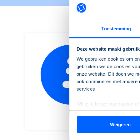
Toestemming
Deze website maakt gebruik
We gebruiken cookies om onz
gebruiken we de cookies voor
H
onze website. Dit doen we me
v
ook combineren met andere in
services.
Wil je je keuze aanpassen of
de pagina.
Weigeren
We werken samen met
9 de