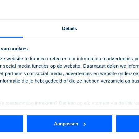
Details
Zo kun je ons bereiken
 van cookies
e website te kunnen meten en om informatie en advertenties pe
 social media functies op de website. Daarnaast delen we infor
eb je de informatie die je zoekt niet gevonden? Geen probleem!
t partners voor social media, advertenties en website onderzoek
erder.
formatie die je hebt gedeeld of die ze hebben verzameld op ba
 je toestemming intrekken? Dat kan op elk moment via de link ‘
c
Service & contact
Aanpassen
rden
die uw gegevens kunnen ontvangen en verwerken.