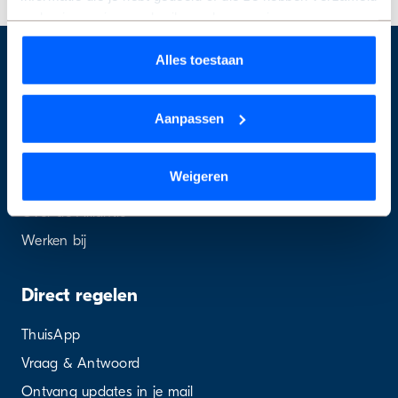
op basis van jouw gebruik van hun services.
Wil je je keuze aanpassen of je toestemming intrekken?
Alles toestaan
Dat kan op elk moment via de link ‘
cookieverklaring
’
Over de Alliantie
onderaan de pagina.
Aanpassen
Service & contact
We werken samen met
9 derden
die uw gegevens
Projecten
kunnen ontvangen en verwerken.
Weigeren
Nieuws & Inspiratie
Over de Alliantie
Werken bij
Direct regelen
ThuisApp
Vraag & Antwoord
Ontvang updates in je mail