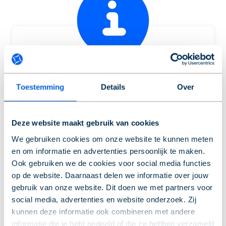
Toestemming
Details
Over
Zo kun je ons bereiken
Deze website maakt gebruik van cookies
Heb je de informatie die je zoekt niet gevonden?
Geen probleem! Neem contact met ons op, dan
We gebruiken cookies om onze website te kunnen meten
helpen we je verder.
en om informatie en advertenties persoonlijk te maken.
Ook gebruiken we de cookies voor social media functies
op de website. Daarnaast delen we informatie over jouw
Service & contact
gebruik van onze website. Dit doen we met partners voor
social media, advertenties en website onderzoek. Zij
kunnen deze informatie ook combineren met andere
informatie die je hebt gedeeld of die ze hebben verzameld