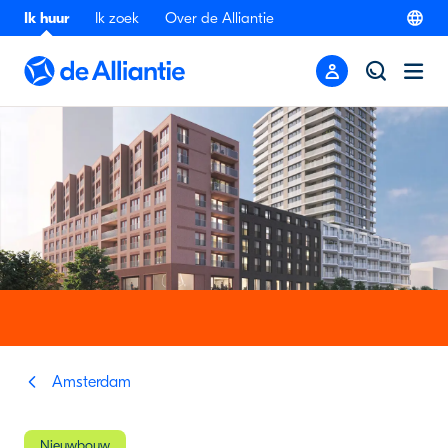
Ik huur
Ik zoek
Over de Alliantie
Amsterdam
Nieuwbouw