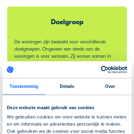
Doelgroep
De woningen zijn bedoeld voor verschillende
doelgroepen. Ongeveer een derde van de
woningen is voor senioren. Zij wonen samen in
een wooncluster met een kleine
gemeenschappelijke ruimte. Ongeveer 10% van de
woningen is voor gezinnen. Nog eens 10% is voor
kunstenaars. Verder komen er 6 rolstoelwoningen.
Toestemming
Details
Over
De rest van de woningen is voor starters,
alleenstaanden en stellen.
Deze website maakt gebruik van cookies
We gebruiken cookies om onze website te kunnen meten
en om informatie en advertenties persoonlijk te maken.
Ook gebruiken we de cookies voor social media functies