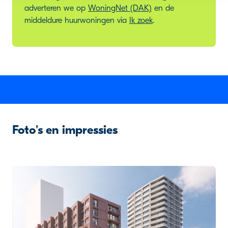
adverteren we op
WoningNet (DAK)
en de
middeldure huurwoningen via
Ik zoek
.
Foto's en impressies