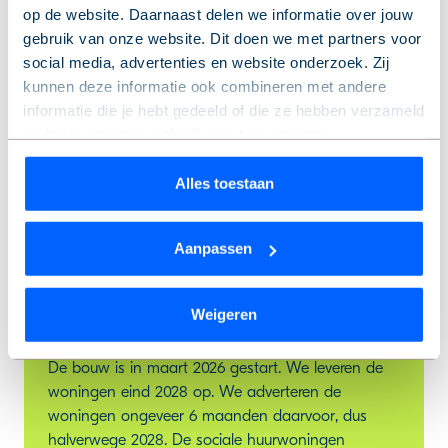
op de website. Daarnaast delen we informatie over jouw
Voorrang
gebruik van onze website. Dit doen we met partners voor
social media, advertenties en website onderzoek. Zij
kunnen deze informatie ook combineren met andere
Ouderen en gezinnen krijgen voorrang. Bij de
informatie die je hebt gedeeld of die ze hebben verzameld
woningen in het middensegment geven we
op basis van jouw gebruik van hun services.
voorrang aan mensen die een sociale huurwoning
achterlaten.
Wil je je keuze aanpassen of je toestemming intrekken?
Alles toestaan
Dat kan op elk moment via de link ‘
cookieverklaring
’
onderaan de pagina.
Aanpassen
We werken samen met
9 derden
die uw gegevens
Planning
kunnen ontvangen en verwerken.
Weigeren
De bouw is in maart 2026 gestart. We leveren de
woningen eind 2028 op. We adverteren de
woningen ongeveer 6 maanden daarvoor, dus
halverwege 2028. De sociale huurwoningen