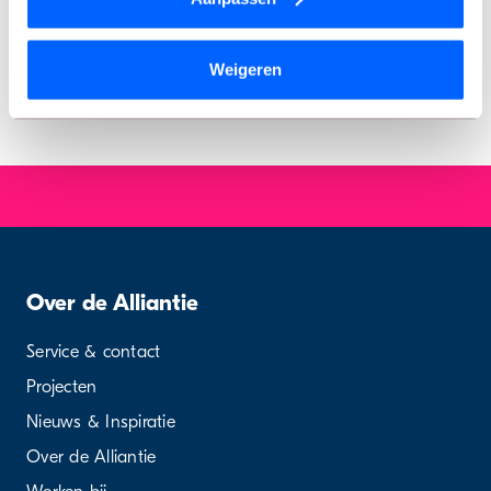
leverde mooie, herkenbare en soms verrassende verhalen
We werken samen met
9 derden
die uw gegevens
op. Bekijk de video en ontdek wat thuis voor deze mensen
kunnen ontvangen en verwerken.
Weigeren
betekent.
Over de Alliantie
Service & contact
Projecten
Nieuws & Inspiratie
Over de Alliantie