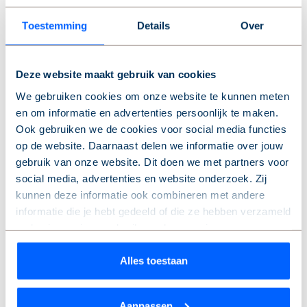
Toestemming
Details
Over
Je kan deze video niet bekijken
Deze website maakt gebruik van cookies
Om deze video te bekijken moet je
We gebruiken cookies om onze website te kunnen meten
marketingcookies toestaan.
en om informatie en advertenties persoonlijk te maken.
Ook gebruiken we de cookies voor social media functies
op de website. Daarnaast delen we informatie over jouw
gebruik van onze website. Dit doen we met partners voor
Cookies aanpassen
social media, advertenties en website onderzoek. Zij
Bekijk op YouTube
kunnen deze informatie ook combineren met andere
informatie die je hebt gedeeld of die ze hebben verzameld
op basis van jouw gebruik van hun services.
Taart op straat
Wil je je keuze aanpassen of je toestemming intrekken?
Alles toestaan
Met taartjes in de hand gingen we de straat op en
Dat kan op elk moment via de link ‘
cookieverklaring
’
vroegen: wat maakt een huis een thuis? Wat betekent een
onderaan de pagina.
fijne buurt? En wat wens je toekomstige huurders toe? Het
Aanpassen