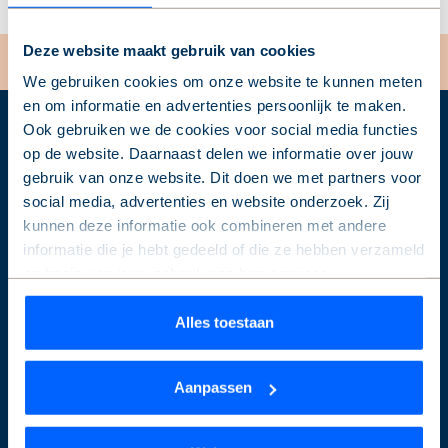
Deze website maakt gebruik van cookies
We gebruiken cookies om onze website te kunnen meten
en om informatie en advertenties persoonlijk te maken.
Ook gebruiken we de cookies voor social media functies
op de website. Daarnaast delen we informatie over jouw
Over de Alliantie
gebruik van onze website. Dit doen we met partners voor
social media, advertenties en website onderzoek. Zij
Service & contact
kunnen deze informatie ook combineren met andere
Projecten
informatie die je hebt gedeeld of die ze hebben verzameld
Nieuws & Inspiratie
op basis van jouw gebruik van hun services.
Over de Alliantie
Wil je je keuze aanpassen of je toestemming intrekken?
Alles toestaan
Werken bij
Dat kan op elk moment via de link ‘
cookieverklaring
’
onderaan de pagina.
Aanpassen
Direct regelen
We werken samen met
9 derden
die uw gegevens
ThuisApp
kunnen ontvangen en verwerken.