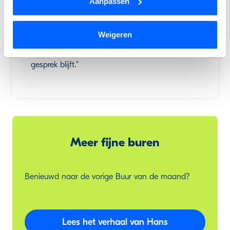
Aanpassen
Surinaams koken voor mij en mijn dochter,
omdat ze dankbaar is dat ik problemen in het
We werken samen met
9 derden
die uw gegevens
gebouw meld bij de Alliantie en help oplossen.
kunnen ontvangen en verwerken.
Weigeren
Dat raakt me wel. Ik geloof dat er echt iets kan
veranderen in de buurt als je met elkaar in
gesprek blijft.”
Meer fijne buren
Benieuwd naar de vorige Buur van de maand?
Lees het verhaal van Hans