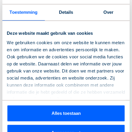
Toestemming
Details
Over
Deze website maakt gebruik van cookies
We gebruiken cookies om onze website te kunnen meten
en om informatie en advertenties persoonlijk te maken.
Ook gebruiken we de cookies voor social media functies
Welk moment zal je niet snel
op de website. Daarnaast delen we informatie over jouw
vergeten?
gebruik van onze website. Dit doen we met partners voor
social media, advertenties en website onderzoek. Zij
kunnen deze informatie ook combineren met andere
“Een oudere buurvrouw belde mij laatst huilend
informatie die je hebt gedeeld of die ze hebben verzameld
op omdat er iets vervelends was gebeurd. Ik
op basis van jouw gebruik van hun services.
vond het fijn dat ze mij wist te vinden. Ik
probeer dan mee te denken en te kijken wat ik
Wil je je keuze aanpassen of je toestemming intrekken?
Alles toestaan
kan doen. Ook krijg ik vaak lieve berichtjes van
Dat kan op elk moment via de link ‘
cookieverklaring
’
buren. Laatst wilde een andere buurvrouw
onderaan de pagina.