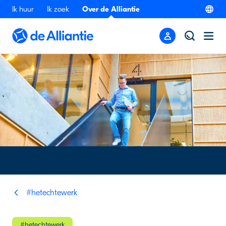
Ik huur
Ik zoek
Over de Alliantie
#hetechtewerk
#hetechtewerk