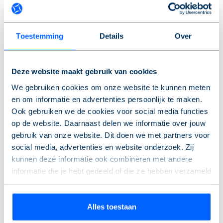
Toestemming
Details
Over
De Alliantie is innovatief, omdat...
Deze website maakt gebruik van cookies
We gebruiken cookies om onze website te kunnen meten
'… we open staan voor vernieuwing. Continu kijken we
en om informatie en advertenties persoonlijk te maken.
hoe we systemen efficiënter en toekomstbestendig
Ook gebruiken we de cookies voor social media functies
kunnen inrichten.'
op de website. Daarnaast delen we informatie over jouw
gebruik van onze website. Dit doen we met partners voor
social media, advertenties en website onderzoek. Zij
kunnen deze informatie ook combineren met andere
informatie die je hebt gedeeld of die ze hebben verzameld
op basis van jouw gebruik van hun services.
Wil je je keuze aanpassen of je toestemming intrekken?
Alles toestaan
Dat kan op elk moment via de link ‘
cookieverklaring
’