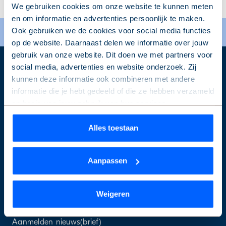
We gebruiken cookies om onze website te kunnen meten
en om informatie en advertenties persoonlijk te maken.
Ook gebruiken we de cookies voor social media functies
op de website. Daarnaast delen we informatie over jouw
gebruik van onze website. Dit doen we met partners voor
social media, advertenties en website onderzoek. Zij
kunnen deze informatie ook combineren met andere
Over de Alliantie
informatie die je hebt gedeeld of die ze hebben verzameld
op basis van jouw gebruik van hun services.
Wie we zijn
Wat we doen
Wil je je keuze aanpassen of je toestemming intrekken?
Alles toestaan
Nieuws en publicaties
Dat kan op elk moment via de link ‘
cookieverklaring
’
onderaan de pagina.
Werken bij
Aanpassen
Projecten
We werken samen met
9 derden
die uw gegevens
kunnen ontvangen en verwerken.
Weigeren
Direct regelen
Aanmelden nieuws(brief)